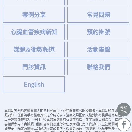
案例分享
常見問題
心臟血管疾病新知
預約掛號
媒體及衛教頻道
活動集錦
門診資訊
聯絡我們
English
預約
本網站案例均經過當事人同意刊登露出，並簽署同意公開授權書。本網站術前術後案例
掛號
照資訊，僅作為手術醫療資訊之介紹分享，治療效果因個人體質與術後保養而有差異。
袁于婷醫師提醒您，任何手術與醫療處置均有潛在風險，並非每個人都適合，本網站內
容僅供參考，實際須由醫師當面與您進行評估及溝通而定。依據中央主管機關衛生福利
部規定，除非有醫療上的適應症或必要性，如狐臭治療、燒燙傷、疤痕重整外，未滿18