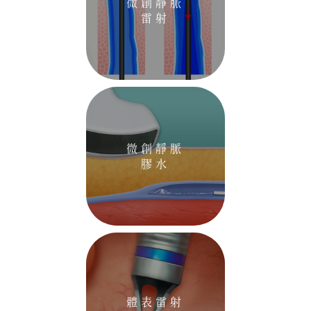
微創靜脈
雷射
微創靜脈
膠水
體表雷射